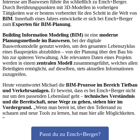
Interesse am Bauwesen führte ihn schließlich zu Emch+Berger.
Durch Berührungspunkten mit 3D-Modellen in vorherigen
Tätigkeiten war er bestens vorbereitet für den Schritt in die Welt von
BIM
. Innerhalb eines Jahres entwickelte er sich bei Emch+Berger
zum
Experten für BIM-Planung
.
Building Information Modeling (BIM)
ist eine
moderne
Planungsmethode im Bauwesen
, bei der digitale
Bauwerksmodelle genutzt werden, um den gesamten Lebenszyklus
eines Bauprojekts abzubilden – von der Planung über den Bau bis
hin zur späteren Verwaltung. Alle relevanten Daten eines Projekts
werden in einem
zentralen Modell
zusammengeführt, welches allen
Beteiligten ermöglicht, auf dieselben, stets aktuellen Informationen
zuzugreifen.
Heute verantwortet Michael die
BIM-Prozesse im Bereich Tiefbau
und Verkehrsanlagen.
Er beweist, dass es bei Emch+Berger nicht
nur um den passenden Lebenslauf geht –
technisches Verständnis
und die Bereitschaft, neue Wege zu gehen, stehen hier im
Vordergrund.
„Wenn man bereit ist, über den Tellerrand zu
schauen und neue Tools zu lernen, hat man hier alle Möglichkeiten.
“
Passt du zu Emch+Berger?