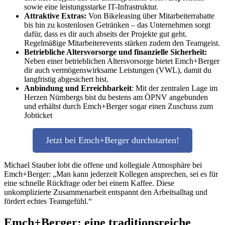
sowie eine leistungsstarke IT-Infrastruktur.
Attraktive Extras:
Von Bikeleasing über Mitarbeiterrabatte
bis hin zu kostenlosen Getränken – das Unternehmen sorgt
dafür, dass es dir auch abseits der Projekte gut geht.
Regelmäßige Mitarbeiterevents stärken zudem den Teamgeist.
Betriebliche Altersvorsorge und finanzielle Sicherheit:
Neben einer betrieblichen Altersvorsorge bietet Emch+Berger
dir auch vermögenswirksame Leistungen (VWL), damit du
langfristig abgesichert bist.
Anbindung und Erreichbarkeit
: Mit der zentralen Lage im
Herzen Nürnbergs bist du bestens am ÖPNV angebunden
und erhältst durch Emch+Berger sogar einen Zuschuss zum
Jobticket
Jetzt bei Emch+Berger durchstarten!
Michael Stauber lobt die offene und kollegiale Atmosphäre bei
Emch+Berger: „Man kann jederzeit Kollegen ansprechen, sei es für
eine schnelle Rückfrage oder bei einem Kaffee. Diese
unkomplizierte Zusammenarbeit entspannt den Arbeitsalltag und
fördert echtes Teamgefühl.“
Emch+Berger: eine traditionsreiche