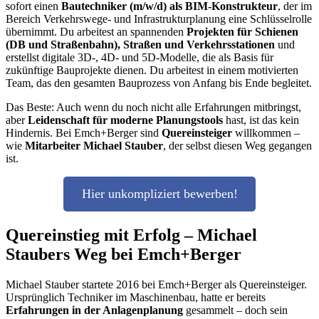
sofort einen
Bautechniker (m/w/d) als BIM-Konstrukteur
, der im
Bereich Verkehrswege- und Infrastrukturplanung eine Schlüsselrolle
übernimmt. Du arbeitest an spannenden
Projekten für Schienen
(DB und Straßenbahn), Straßen und Verkehrsstationen
und
erstellst digitale 3D-, 4D- und 5D-Modelle, die als Basis für
zukünftige Bauprojekte dienen. Du arbeitest in einem motivierten
Team, das den gesamten Bauprozess von Anfang bis Ende begleitet.
Das Beste: Auch wenn du noch nicht alle Erfahrungen mitbringst,
aber
Leidenschaft für moderne Planungstools
hast, ist das kein
Hindernis. Bei Emch+Berger sind
Quereinsteiger
willkommen –
wie
Mitarbeiter Michael Stauber
, der selbst diesen Weg gegangen
ist.
Hier unkompliziert bewerben!
Quereinstieg mit Erfolg – Michael
Staubers Weg bei Emch+Berger
Michael Stauber startete 2016 bei Emch+Berger als Quereinsteiger.
Ursprünglich Techniker im Maschinenbau, hatte er bereits
Erfahrungen in der Anlagenplanung
gesammelt – doch sein